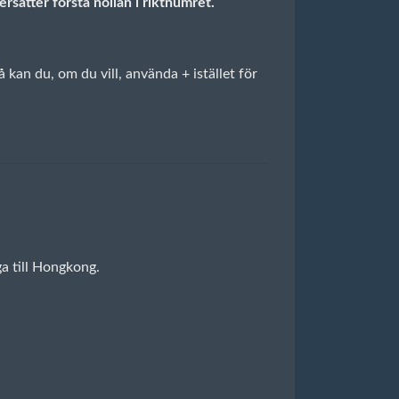
rsätter första nollan i riktnumret.
an du, om du vill, använda + istället för
a till Hongkong.