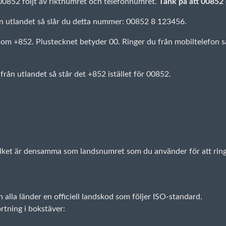
 00852 följt av riktnumret och telefonnumret.
Tänk på att 00852 e
n utlandet så slår du detta nummer: 00852 8 123456.
 +852. Plustecknet betyder 00. Ringer du från mobiltelefon så k
 från utlandet så står det +852 istället för 00852.
vilket är densamma som landsnumret som du använder för att ring
lla länder en officiell landskod som följer ISO-standard.
rtning i bokstäver: