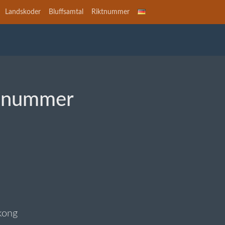
Landskoder
Bluffsamtal
Riktnummer
snummer
gkong