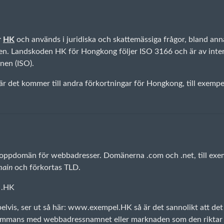
r
HK
och används i juridiska och skattemässiga frågor, bland an
 Landskoden HK för Hongkong följer ISO 3166 och är av interna
nen (ISO).
r det kommer till andra förkortningar för Hongkong, till exempe
 toppdomän för webbadresser. Domänerna .com och .net, till exem
main
och förkortas TLD.
 .HK
lvis, ser ut så här: www.exempel.HK så är det sannolikt att de
lsammans med webbadressnamnet eller marknaden som den riktar 