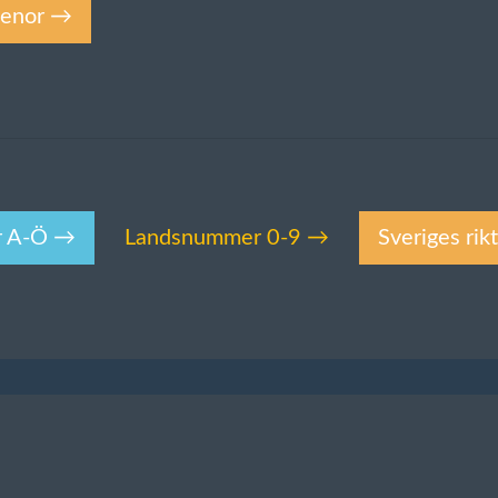
elenor →
r A-Ö →
Landsnummer 0-9 →
Sveriges ri