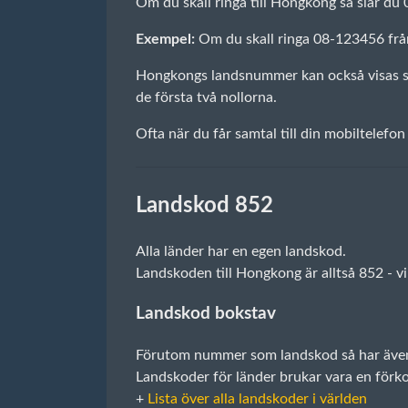
Om du skall ringa till Hongkong så slår du
Exempel:
Om du skall ringa 08-123456 frå
Hongkongs landsnummer kan också visas som
de första två nollorna.
Ofta när du får samtal till din mobiltelefon
Landskod 852
Alla länder har en egen landskod.
Landskoden till Hongkong är alltså 852 - 
Landskod bokstav
Förutom nummer som landskod så har även a
Landskoder för länder brukar vara en förko
+
Lista över alla landskoder i världen