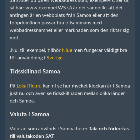
Så stöter du på en webbadress som, exempelvis, ser ut
så här: www.exempel.WS så är det sannolikt att det
antingen är en webbplats från Samoa eller att den
toppdomänen passar bra tillsammans med
webbadressnamnet eller marknaden som den riktar sig
mot.
.Nu, till exempel, tillhör
Niue
men fungerar väldigt bra
för användning i
Sverige
.
Tidsskillnad Samoa
På
LokalTid.nu
kan ni se hur mycket klockan är i Samoa
just nu och även se tidsskillnaden mellan olika länder
och Samoa.
Valuta i Samoa
Valutan som används i Samoa heter
Tala och förkortas
till valutakoden SAT
.