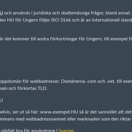
U
och används i juridiska och skattemässiga frågor, bland anna
 HU för Ungern följer ISO 3166 och är av internationell standar
r det kommer till andra förkortningar för Ungern, till exempel f
 toppdomän för webbadresser. Domänerna .com och .net, till exem
main
och förkortas TLD.
HU
lvis, ser ut så här: www.exempel.HU så är det sannolikt att de
lsammans med webbadressnamnet eller marknaden som den riktar 
väldigt bra för användning i
Sverige
.