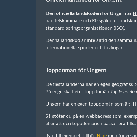
Den officiella landskoden för Ungern är
H
handelskammare och Riksgälden. Landskoden
standardiseringsorganisationen (ISO).
Denna landskod är inte alltid den samma nä
internationella sporter och tävlingar.
Toppdomän för Ungern
De flesta länderna har en egen geografisk
På engelska heter toppdomän
Top level do
Ungern har en egen toppdomän som är: .
Så stöter du på en webbadress som, exempe
eller att den toppdomänen passar bra til
.Nu, till exempel, tillhör
Niue
men fungerar 