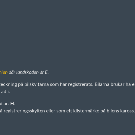
nien
där landskoden är E.
teckning på bilskyltarna som har registrerats. Bilarna brukar ha 
rad i.
ilar:
H
.
 registreringsskylten eller som ett klistermärke på bilens kaross.