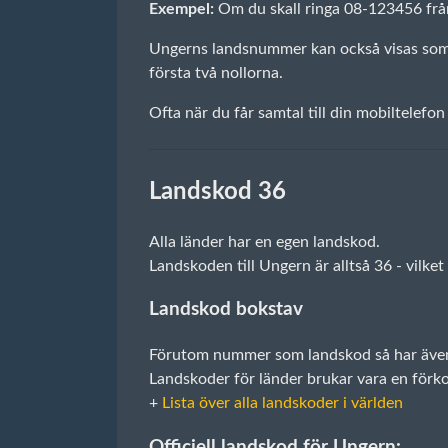
Exempel:
Om du skall ringa 08-123456 frå
Ungerns landsnummer kan också visas som +3
första två nollorna.
Ofta när du får samtal till din mobiltelefon
Landskod 36
Alla länder har en egen landskod.
Landskoden till Ungern är alltså 36 - vilk
Landskod bokstav
Förutom nummer som landskod så har även a
Landskoder för länder brukar vara en förko
+
Lista över alla landskoder i världen
Officiell landskod för Ungern: