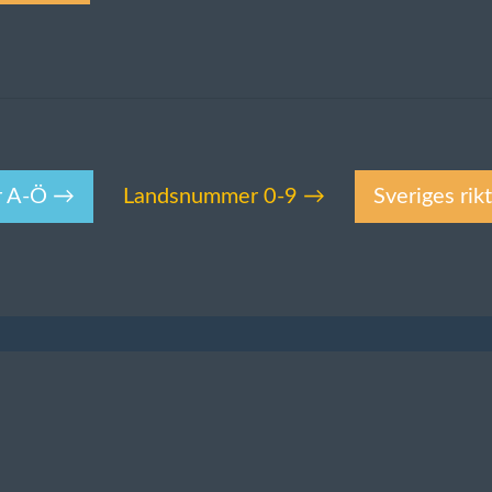
r A-Ö →
Landsnummer 0-9 →
Sveriges ri