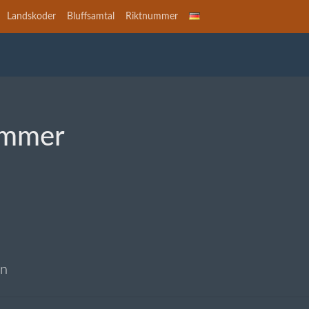
Landskoder
Bluffsamtal
Riktnummer
ummer
rn