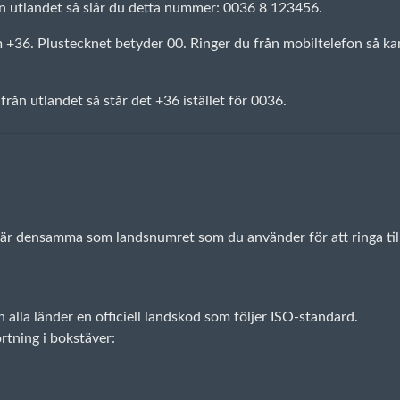
n utlandet så slår du detta nummer: 0036 8 123456.
6. Plustecknet betyder 00. Ringer du från mobiltelefon så kan d
 från utlandet så står det +36 istället för 0036.
et är densamma som landsnumret som du använder för att ringa til
lla länder en officiell landskod som följer ISO-standard.
rtning i bokstäver: