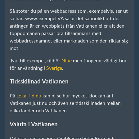
Så stöter du på en webbadress som, exempelvis, ser ut
så här: www.exempel.VA så är det sannolikt att det
antingen är en webbplats från Vatikanen eller att den
toppdomänen passar bra tillsammans med
webbadressnamnet eller marknaden som den riktar sig
mot.
.Nu, till exempel, tillhör
Niue
men fungerar väldigt bra
för användning i
Sverige
.
Tidsskillnad Vatikanen
På
LokalTid.nu
kan ni se hur mycket klockan är i
Vatikanen just nu och även se tidsskillnaden mellan
olika länder och Vatikanen.
Valuta i Vatikanen
Valutan som används i Vatikanen heter
Euro och